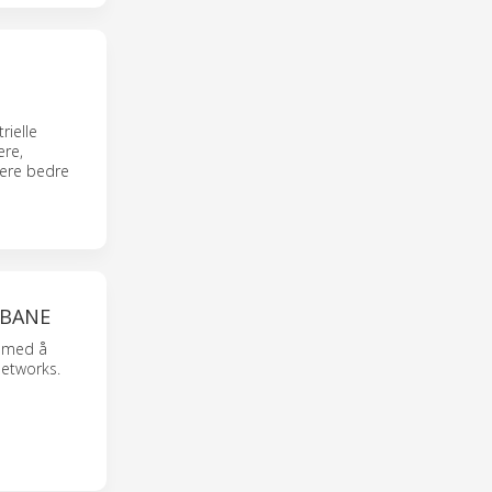
rielle
ere,
eiere bedre
SBANE
t med å
Networks.