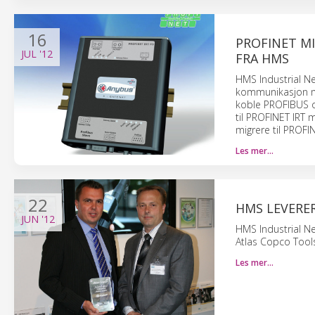
16
PROFINET M
JUL
'12
FRA HMS
HMS Industrial N
kommunikasjon me
koble PROFIBUS o
til PROFINET IRT
migrere til PROFI
Les mer…
22
HMS LEVERE
JUN
'12
HMS Industrial Ne
Atlas Copco Tools
Les mer…