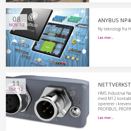
08
ANYBUS NP4
NOV
'12
Ny teknologi fra 
Les mer…
11
NETTVERKSTI
SEP
'12
HMS Industrial N
med M12 kontakt.
opererer i kreven
PROFIBUS, PROFINE
Les mer…