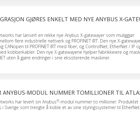
IGRASJON GJØRES ENKELT MED NYE ANYBUS X-GAT
etworks har lansert en rekke nye Anybus X-gatewayer som muliggjør
llom flere industrielle nettverk og PROFINET IRT. Den nye X-gateway
g CANopen til PROFINET IRT med fiber, og ControlNet, EtherNet / IP o
 med kobberkabler. Den nye X-gatewayene hjelper fabrikkeiere og mas
NET uten å gjøre endringer i sine eksisterende maskiner.
R ANYBUS-MODUL NUMMER TOMILLIONER TIL ATLA
®
tworks har levert sin Anybus
-modul nummer to millioner. Produktet b
 i Sverige som trengte å koble et av sine styringssystemer til EtherNet/