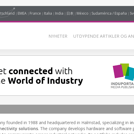
tschland
EMEA
France
Italia
India
日本
México
Sudamérica / España
Sv
NYHETER
UTDYPENDE ARTIKLER OG AN
y founded in 1988 and headquartered in Halmstad, specializing in
in
ectivity solutions
. The company develops hardware and software 