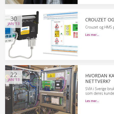
30
CROUZET O
JAN
'13
Crouzet og HMS pre
Les mer…
22
HVORDAN KA
JAN
'13
NETTVERK?
SVIA i Sverige br
som deres kunder
Les mer…