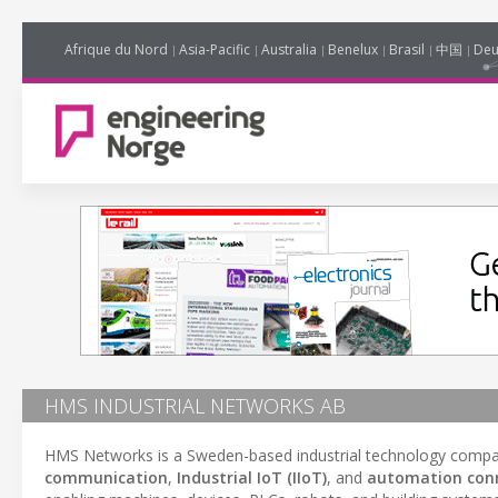
Afrique du Nord
Asia-Pacific
Australia
Benelux
Brasil
中国
Deu
HMS INDUSTRIAL NETWORKS AB
HMS Networks is a Sweden-based industrial technology compan
communication
,
Industrial IoT (IIoT)
, and
automation conn