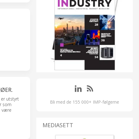
JØER.
r utstyrt
Bli med de 155 000+ IMP-følgerne
er som
n være
MEDIASETT