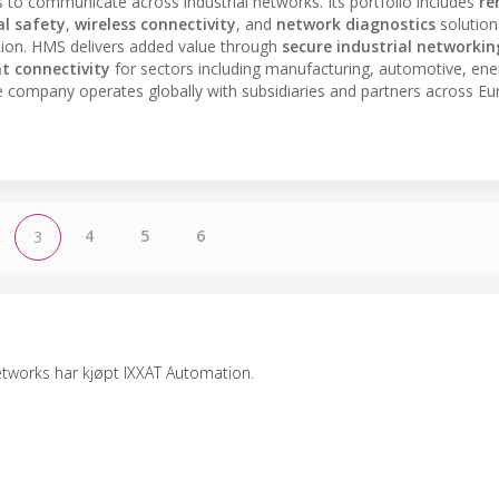
 to communicate across industrial networks. Its portfolio includes
re
al safety
,
wireless connectivity
, and
network diagnostics
solution
Lion. HMS delivers added value through
secure industrial networkin
nt connectivity
for sectors including manufacturing, automotive, ene
e company operates globally with subsidiaries and partners across Eu
4
5
6
3
etworks har kjøpt IXXAT Automation.