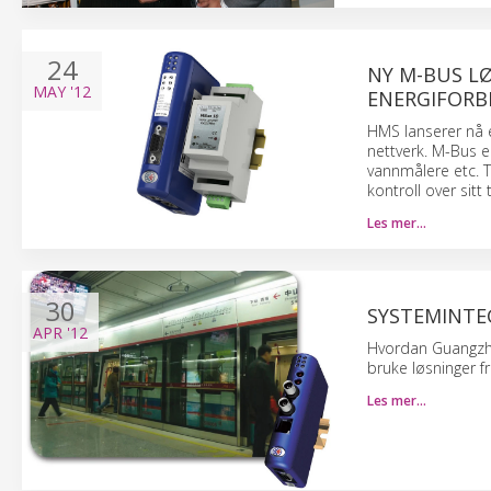
24
NY M-BUS L
MAY
'12
ENERGIFORB
HMS lanserer nå 
nettverk. M-Bus 
vannmålere etc. Ti
kontroll over sitt 
Les mer…
30
SYSTEMINTE
APR
'12
Hvordan Guangzhou
bruke løsninger 
Les mer…