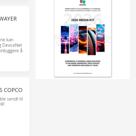
EWAYER
ene kan
g DeviceNet
kinbyggere å
S COPCO
le sendt til
IP.