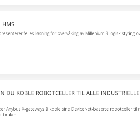
G HMS
senterer felles løsning for overvåking av Millenium 3 logisk styring ov
N DU KOBLE ROBOTCELLER TIL ALLE INDUSTRIELLE
uker Anybus X-gateways å koble sine DeviceNet-baserte robotceller til 
 bruker.