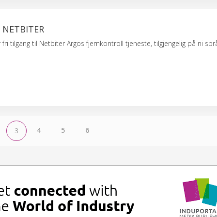
 NETBITER
ri tilgang til Netbiter Argos fjernkontroll tjeneste, tilgjengelig på ni spr
4
5
6
3