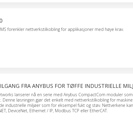
0
HMS forenkler nettverkstilkobling for applikasjoner med høye krav.
LGANG FRA ANYBUS FOR TØFFE INDUSTRIELLE MIL
etworks lanserer nå en serie med Anybus CompactCom moduler som e
 Denne løsningen gjør det enkelt med nettverkstilkobling for maskin
de industrielle miljøer som for eksempel fukt og støv. Nettverkene ka
T, DeviceNet, Ethernet / IP, Modbus TCP eller EtherCAT.