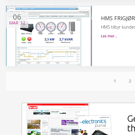
06
HMS FRIGJØR
MAR
'12
HMS tilbyr kunder f
Les mer…
1
2