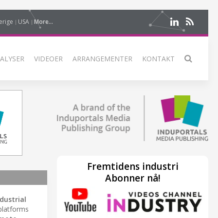
erige
USA
More...
ALYSER
VIDEOER
ARRANGEMENTER
KONTAKT
Fremtidens industri
Abonner nå!
dustrial
platforms