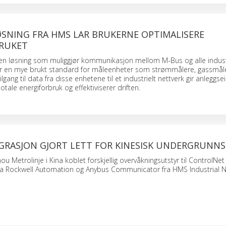
ØSNING FRA HMS LAR BRUKERNE OPTIMALISERE
RUKET
en løsning som muliggjør kommunikasjon mellom M-Bus og alle indust
er en mye brukt standard for måleenheter som strømmålere, gassmål
lgang til data fra disse enhetene til et industrielt nettverk gir anleggs
totale energiforbruk og effektiviserer driften.
GRASJON GJORT LETT FOR KINESISK UNDERGRUNN
 Metrolinje i Kina koblet forskjellig overvåkningsutstyr til ControlNe
fra Rockwell Automation og Anybus Communicator fra HMS Industrial 