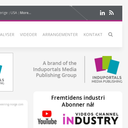
erige
USA
More...
ALYSER
VIDEOER
ARRANGEMENTER
KONTAKT
Fremtidens industri
Abonner nå!
eering-norge.com