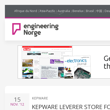
Afrique du Nord
Asia-Pacific
Australia
Benelux
Brasil
中国
Deu
15
KEPWARE
NOV.
'12
KEPWARE LEVERER STORE F