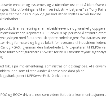
tiserte enheter og systemer, og vi utmerker oss med å identifisere 
spesifikke utfordringene til enhver industri vi betjener" sa Tony Paine
en vi tar med oss til olje- og gassindustrien støttes av vår beviste
skalerbarhet."
rodukt til en rørledning er en arbeidskrevende og vanskelig oppgave
pstrømsmarkeder. Kepwares KEPServerEX hjelper med å strømlinjefo
syningslinjen med å automatisk spørre rørledningens flyt-datamaskin
tter riktig formatert og lagres lokalt for leveranse til industriens leden
ow-Cal og PGAS, igjennom den forbedrede EFM Exporteren til KEPServe
re brukerkonfigurerbare CSV-filer for bruk i skreddersydde flytanalys
ng.
ed fokus på implementering, administrasjon og diagnose. Alle drivern
iddata, noe som tillater kunder å samle sine data på en
eggsfunksjoner i KEPServerEx 5.10 inkluderer:
r ROC og ROC+ drivere, noe som videre forbedrer kommunikasjonen til