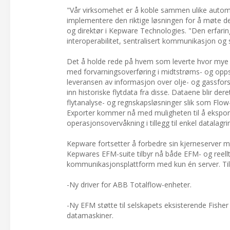
"Vår virksomehet er å koble sammen ulike automa
implementere den riktige løsningen for å møte de 
og direktør i Kepware Technologies. "Den erfaring
interoperabilitet, sentralisert kommunikasjon og 
Det å holde rede på hvem som leverte hvor mye p
med forvarningsoverføring i midtstrøms- og op
leveransen av informasjon over olje- og gassfor
inn historiske flytdata fra disse. Dataene blir dere
flytanalyse- og regnskapsløsninger slik som Fl
Exporter kommer nå med muligheten til å eksporte
operasjonsovervåkning i tillegg til enkel datalagri
Kepware fortsetter å forbedre sin kjerneserver m
Kepwares EFM-suite tilbyr nå både EFM- og reellt
kommunikasjonsplattform med kun én server. Till
-Ny driver for ABB Totalflow-enheter.
-Ny EFM støtte til selskapets eksisterende Fishe
datamaskiner.