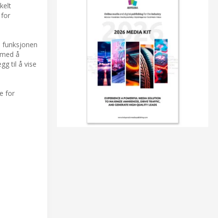
kelt
 for
e funksjonen
e med å
gg til å vise
e for