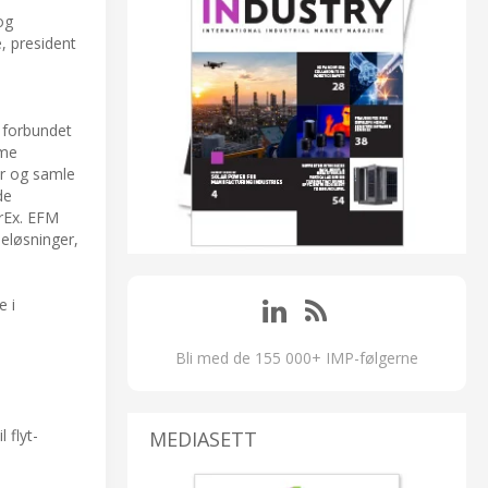
og
, president
 forbundet
rme
er og samle
de
rEx. EFM
eløsninger,
e i
Bli med de 155 000+ IMP-følgerne
 flyt-
MEDIASETT