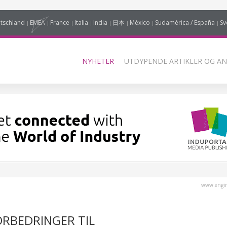
tschland
EMEA
France
Italia
India
日本
México
Sudamérica / España
Sv
NYHETER
UTDYPENDE ARTIKLER OG AN
www.engin
ORBEDRINGER TIL