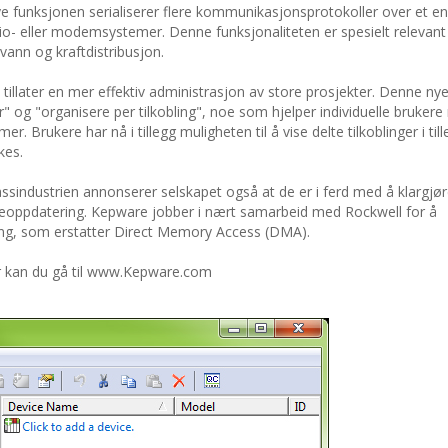
ye funksjonen serialiserer flere kommunikasjonsprotokoller over et en
dio- eller modemsystemer. Denne funksjonaliteten er spesielt relevant
vann og kraftdistribusjon.
tillater en mer effektiv administrasjon av store prosjekter. Denne ny
r" og "organisere per tilkobling", noe som hjelper individuelle bruker
. Brukere har nå i tillegg muligheten til å vise delte tilkoblinger i tille
kes.
gassindustrien annonserer selskapet også at de er i ferd med å klargjør
eoppdatering. Kepware jobber i nært samarbeid med Rockwell for å
ng, som erstatter Direct Memory Access (DMA).
 kan du gå til www.Kepware.com