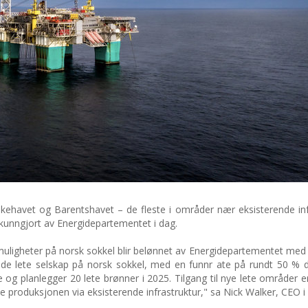
skehavet og Barentshavet – de fleste i områder nær eksisterende infr
kunngjort av Energidepartementet i dag.
emuligheter på norsk sokkel blir belønnet av Energidepartementet med 
ende lete selskap på norsk sokkel, med en funnr ate på rundt 50 % 
e og planlegger 20 lete brønner i 2025. Tilgang til nye lete områder er
lde produksjonen via eksisterende infrastruktur," sa Nick Walker, CEO i 