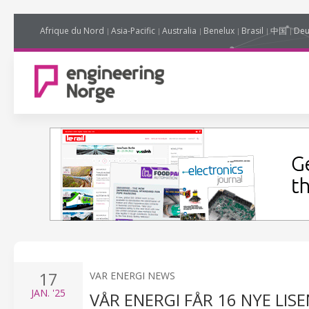
Afrique du Nord
Asia-Pacific
Australia
Benelux
Brasil
中国
Deu
17
VAR ENERGI NEWS
JAN.
'25
VÅR ENERGI FÅR 16 NYE LIS