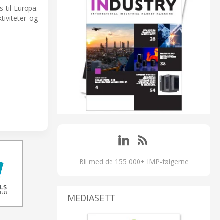
 til Europa.
ktiviteter og
Bli med de 155 000+ IMP-følgerne
MEDIASETT