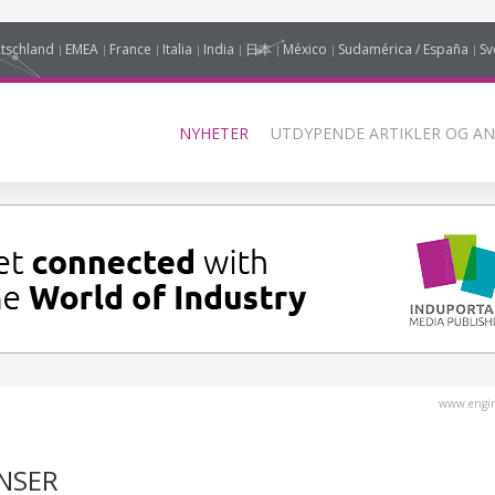
tschland
EMEA
France
Italia
India
日本
México
Sudamérica / España
Sv
NYHETER
UTDYPENDE ARTIKLER OG AN
www.engin
ENSER