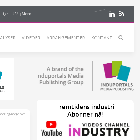
erige
USA
More...
ALYSER
VIDEOER
ARRANGEMENTER
KONTAKT
Fremtidens industri
Abonner nå!
eering-norge.com