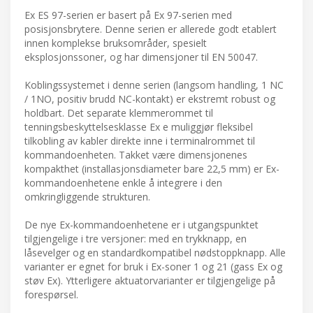
Ex ES 97-serien er basert på Ex 97-serien med
posisjonsbrytere. Denne serien er allerede godt etablert
innen komplekse bruksområder, spesielt
eksplosjonssoner, og har dimensjoner til EN 50047.
Koblingssystemet i denne serien (langsom handling, 1 NC
/ 1NO, positiv brudd NC-kontakt) er ekstremt robust og
holdbart. Det separate klemmerommet til
tenningsbeskyttelsesklasse Ex e muliggjør fleksibel
tilkobling av kabler direkte inne i terminalrommet til
kommandoenheten. Takket være dimensjonenes
kompakthet (installasjonsdiameter bare 22,5 mm) er Ex-
kommandoenhetene enkle å integrere i den
omkringliggende strukturen.
De nye Ex-kommandoenhetene er i utgangspunktet
tilgjengelige i tre versjoner: med en trykknapp, en
låsevelger og en standardkompatibel nødstoppknapp. Alle
varianter er egnet for bruk i Ex-soner 1 og 21 (gass Ex og
støv Ex). Ytterligere aktuatorvarianter er tilgjengelige på
forespørsel.