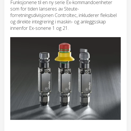
Funksjonene til en ny serie Ex-kommandoenheter
som for tiden lanseres av Steute-
forretningsdivisjonen Controltec, inkluderer fleksibel
og direkte integrering i maskin- og anleggsskap
innenfor Ex-sonene 1 og 21.