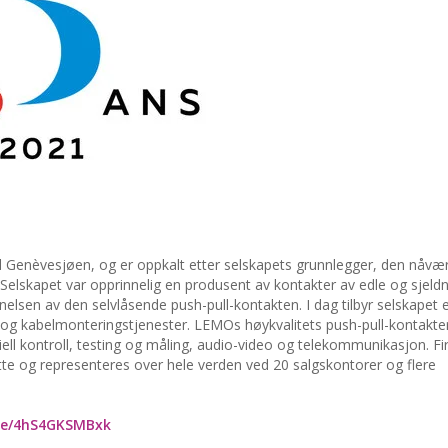
ved Genèvesjøen, og er oppkalt etter selskapets grunnlegger, den nåv
Selskapet var opprinnelig en produsent av kontakter av edle og sjeld
nelsen av den selvlåsende push-pull-kontakten. I dag tilbyr selskapet et
r og kabelmonteringstjenester. LEMOs høykvalitets push-pull-kontakte
triell kontroll, testing og måling, audio-video og telekommunikasjon. F
atte og representeres over hele verden ved 20 salgskontorer og flere
.be/4hS4GKSMBxk