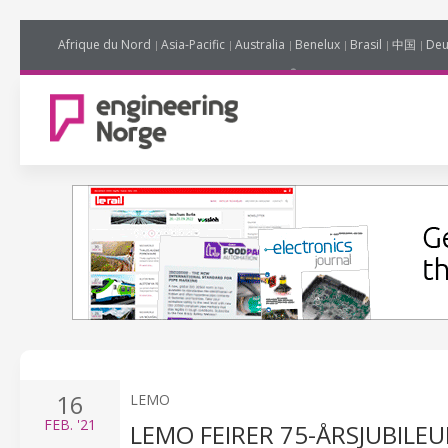
Afrique du Nord
Asia-Pacific
Australia
Benelux
Brasil
中国
Deu
16
LEMO
FEB.
'21
LEMO FEIRER 75-ÅRSJUBILEU