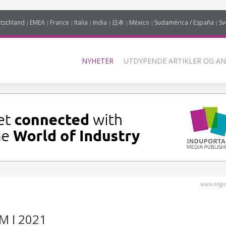
tschland
EMEA
France
Italia
India
日本
México
Sudamérica / España
Sv
NYHETER
UTDYPENDE ARTIKLER OG AN
www.engin
M I 2021