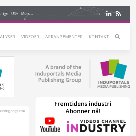
erige
USA
More...
ALYSER
VIDEOER
ARRANGEMENTER
KONTAKT
Fremtidens industri
Abonner nå!
eering-norge.com