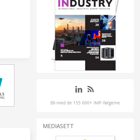
Bli med de 155 000+ IMP-følgerne
MEDIASETT