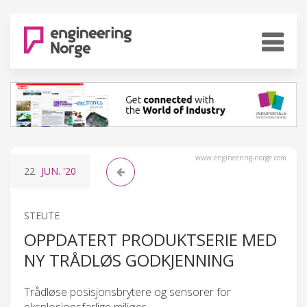
www.engineering-norge.com
22
JUN.
'20
STEUTE
OPPDATERT PRODUKTSERIE MED
NY TRÅDLØS GODKJENNING
Trådløse posisjonsbrytere og sensorer for
eksplosjonsfarlige miljøer