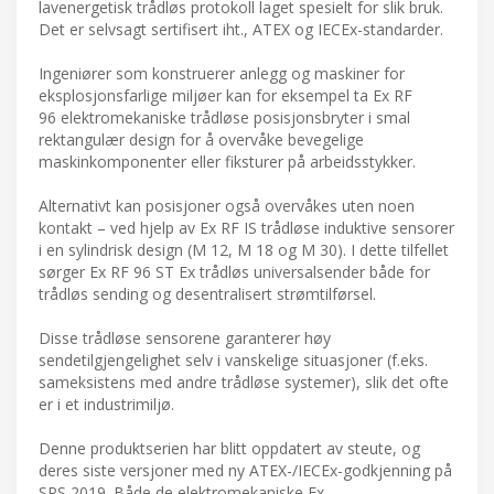
lavenergetisk trådløs protokoll laget spesielt for slik bruk.
Det er selvsagt sertifisert iht., ATEX og IECEx-standarder.
Ingeniører som konstruerer anlegg og maskiner for
eksplosjonsfarlige miljøer kan for eksempel ta Ex RF
96 elektromekaniske trådløse posisjonsbryter i smal
rektangulær design for å overvåke bevegelige
maskinkomponenter eller fiksturer på arbeidsstykker.
Alternativt kan posisjoner også overvåkes uten noen
kontakt – ved hjelp av Ex RF IS trådløse induktive sensorer
i en sylindrisk design (M 12, M 18 og M 30). I dette tilfellet
sørger Ex RF 96 ST Ex trådløs universalsender både for
trådløs sending og desentralisert strømtilførsel.
Disse trådløse sensorene garanterer høy
sendetilgjengelighet selv i vanskelige situasjoner (f.eks.
sameksistens med andre trådløse systemer), slik det ofte
er i et industrimiljø.
Denne produktserien har blitt oppdatert av steute, og
deres siste versjoner med ny ATEX-/IECEx-godkjenning på
SPS 2019. Både de elektromekaniske Ex-