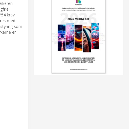
ørkeren.
gfrie
IP54 krav
jøres med
sstyring som
rkerne er