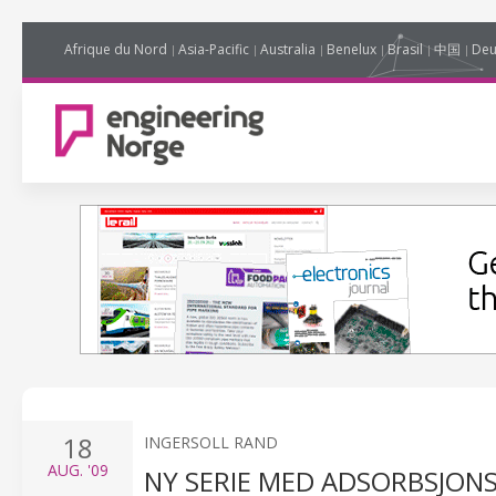
Afrique du Nord
Asia-Pacific
Australia
Benelux
Brasil
中国
Deu
18
INGERSOLL RAND
AUG.
'09
NY SERIE MED ADSORBSJON