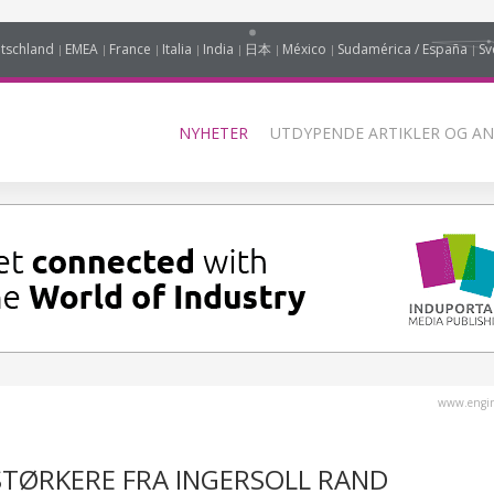
tschland
EMEA
France
Italia
India
日本
México
Sudamérica / España
Sv
NYHETER
UTDYPENDE ARTIKLER OG AN
www.engin
STØRKERE FRA INGERSOLL RAND