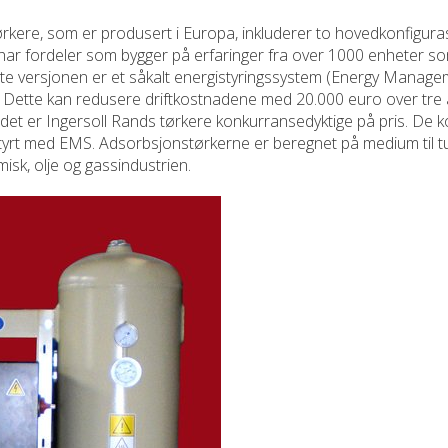
rkere, som er produsert i Europa, inkluderer to hovedkonfigura
har fordeler som bygger på erfaringer fra over 1000 enheter so
erte versjonen er et såkalt energistyringssystem (Energy Manag
. Dette kan redusere driftkostnadene med 20.000 euro over tre 
t er Ingersoll Rands tørkere konkurransedyktige på pris. De k
t med EMS. Adsorbsjonstørkerne er beregnet på medium til tu
misk, olje og gassindustrien.