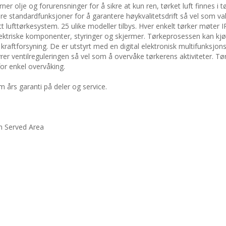
erner olje og forurensninger for å sikre at kun ren, tørket luft finnes i t
e standardfunksjoner for å garantere høykvalitetsdrift så vel som val
t lufttørkesystem. 25 ulike modeller tilbys. Hver enkelt tørker møter 
 elektriske komponenter, styringer og skjermer. Tørkeprosessen kan k
raftforsyning. De er utstyrt med en digital elektronisk multifunksjon
r ventilreguleringen så vel som å overvåke tørkerens aktiviteter. Tø
r enkel overvåking.
 års garanti på deler og service.
n Served Area