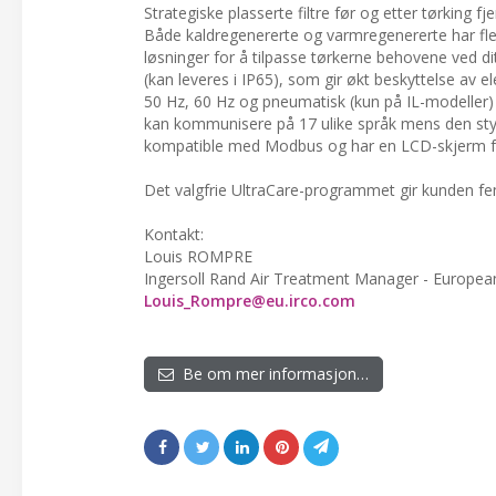
Strategiske plasserte filtre før og etter tørking fj
Både kaldregenererte og varmregenererte har fler
løsninger for å tilpasse tørkerne behovene ved dit
(kan leveres i IP65), som gir økt beskyttelse av
50 Hz, 60 Hz og pneumatisk (kun på IL-modeller) k
kan kommunisere på 17 ulike språk mens den styre
kompatible med Modbus og har en LCD-skjerm fo
Det valgfrie UltraCare-programmet gir kunden fem
Kontakt:
Louis ROMPRE
Ingersoll Rand Air Treatment Manager - Europea
Louis_Rompre@eu.irco.com
Be om mer informasjon…