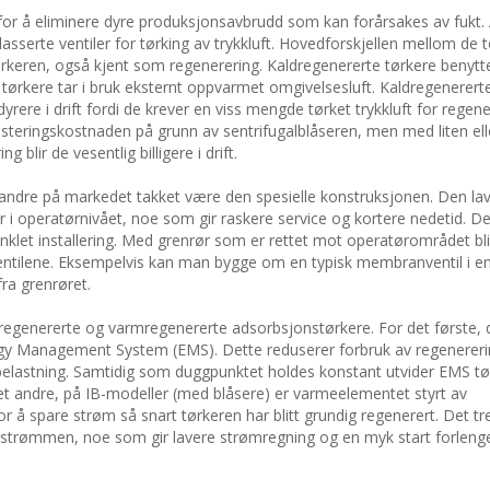
for å eliminere dyre produksjonsavbrudd som kan forårsakes av fukt. 
asserte ventiler for tørking av trykkluft. Hovedforskjellen mellom de 
tørkeren, også kjent som regenerering. Kaldregenererte tørkere benytte
 tørkere tar i bruk eksternt oppvarmet omgivelsesluft. Kaldregenerert
ere i drift fordi de krever en viss mengde tørket trykkluft for regene
steringskostnaden på grunn av sentrifugalblåseren, men med liten ell
 blir de vesentlig billigere i drift.
a andre på markedet takket være den spesielle konstruksjonen. Den la
er i operatørnivået, noe som gir raskere service og kortere nedetid. De
enklet installering. Med grenrør som er rettet mot operatørområdet blir
ntilene. Eksempelvis kan man bygge om en typisk membranventil i en
fra grenrøret.
ldregenererte og varmregenererte adsorbsjonstørkere. For det første, 
ergy Management System (EMS). Dette reduserer forbruk av regenereri
belastning. Samtidig som duggpunktet holdes konstant utvider EMS t
 det andre, på IB-modeller (med blåsere) er varmeelementet styrt av
å spare strøm så snart tørkeren har blitt grundig regenerert. Det tr
strømmen, noe som gir lavere strømregning og en myk start forlenge