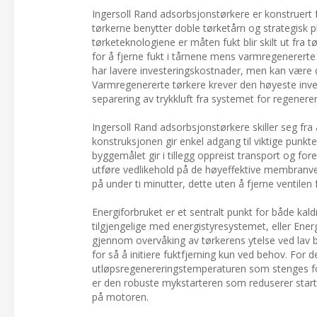
Ingersoll Rand adsorbsjonstørkere er konstruert 
tørkerne benytter doble tørketårn og strategisk pl
tørketeknologiene er måten fukt blir skilt ut fra 
for å fjerne fukt i tårnene mens varmregenererte
har lavere investeringskostnader, men kan være dyr
Varmregenererte tørkere krever den høyeste inve
separering av trykkluft fra systemet for regenerering
Ingersoll Rand adsorbsjonstørkere skiller seg fr
konstruksjonen gir enkel adgang til viktige punkt
byggemålet gir i tillegg oppreist transport og for
utføre vedlikehold på de høyeffektive membranve
på under ti minutter, dette uten å fjerne ventilen 
Energiforbruket er et sentralt punkt for både ka
tilgjengelige med energistyresystemet, eller En
gjennom overvåking av tørkerens ytelse ved lav 
for så å initiere fuktfjerning kun ved behov. For
utløpsregenereringstemperaturen som stenges for 
er den robuste mykstarteren som reduserer start
på motoren.