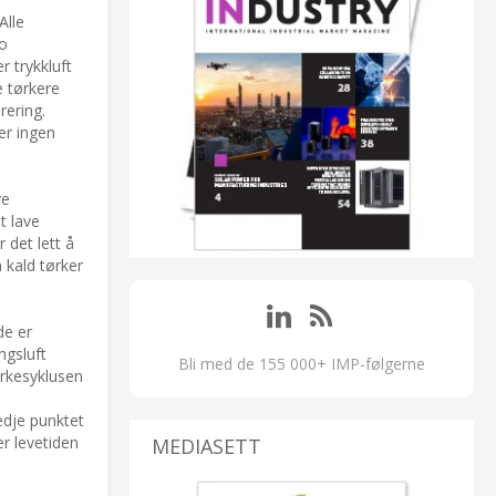
Alle
to
r trykkluft
e tørkere
rering.
er ingen
ve
t lave
 det lett å
 kald tørker
de er
ngsluft
Bli med de 155 000+ IMP-følgerne
ørkesyklusen
edje punktet
r levetiden
MEDIASETT