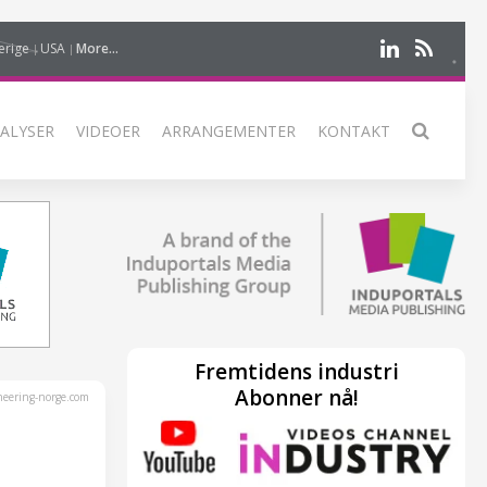
erige
USA
More...
ALYSER
VIDEOER
ARRANGEMENTER
KONTAKT
Fremtidens industri
Abonner nå!
eering-norge.com