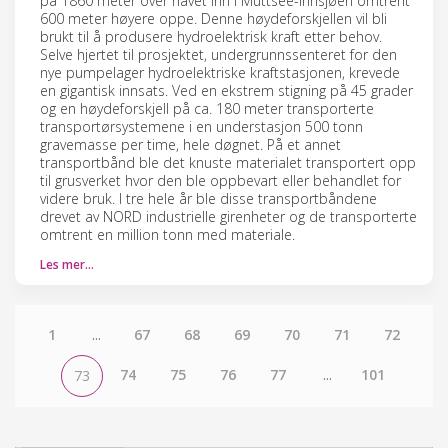
på 1860 meter over havet inn i Muttsee-innsjøen omtrent
600 meter høyere oppe. Denne høydeforskjellen vil bli
brukt til å produsere hydroelektrisk kraft etter behov.
Selve hjertet til prosjektet, undergrunnssenteret for den
nye pumpelager hydroelektriske kraftstasjonen, krevede
en gigantisk innsats. Ved en ekstrem stigning på 45 grader
og en høydeforskjell på ca. 180 meter transporterte
transportørsystemene i en understasjon 500 tonn
gravemasse per time, hele døgnet. På et annet
transportbånd ble det knuste materialet transportert opp
til grusverket hvor den ble oppbevart eller behandlet for
videre bruk. I tre hele år ble disse transportbåndene
drevet av NORD industrielle girenheter og de transporterte
omtrent en million tonn med materiale.
Les mer…
1
...
67
68
69
70
71
72
74
75
76
77
...
101
73