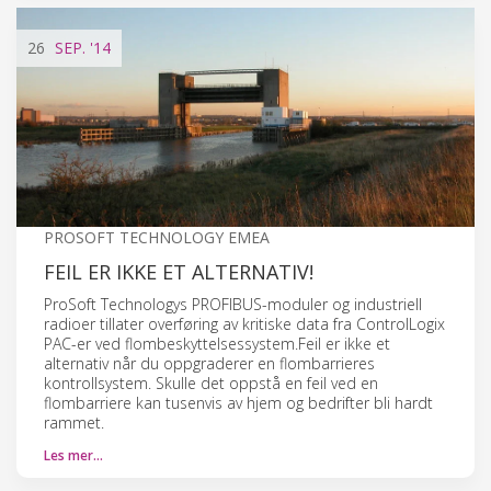
26
SEP.
'14
PROSOFT TECHNOLOGY EMEA
FEIL ER IKKE ET ALTERNATIV!
ProSoft Technologys PROFIBUS-moduler og industriell
radioer tillater overføring av kritiske data fra ControlLogix
PAC-er ved flombeskyttelsessystem.Feil er ikke et
alternativ når du oppgraderer en flombarrieres
kontrollsystem. Skulle det oppstå en feil ved en
flombarriere kan tusenvis av hjem og bedrifter bli hardt
rammet.
Les mer…