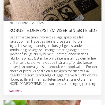
NORD DRIVESYSTEMS
ROBUSTE DRIVSYSTEM VISER SIN SØTE SIDE
Det er mange trinn involvert i å lage sjokolade fra
kakaobønner. I løpet av denne prosessen forblir
ingredienser og blandinger i forskjellige tilstander i nær
kontinuerlig bevegelse i mange timer og dager, dette
krever pålitelige drivsystemer. I Zotter Schokoladens
fabrikk i sør-øst Østerrike blir påliteligheten og den feilfrie
driften av disse drivene dobbelt så viktig: for det første
påser jevn operasjon sluttproduktets toppkvalitet. For det
andre er produksjonslinjen alltid åpen for tusenvis av
besøkende som selvfølgelig vil legge merke til funksjonsfeil.
I løpet av flere år har fasiliteten benyttet girmotorer fra
NORD DRIVESYSTEMS for transport, blanding og pumping.
Les mer…