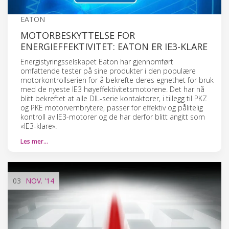
EATON
MOTORBESKYTTELSE FOR
ENERGIEFFEKTIVITET: EATON ER IE3-KLARE
Energistyringsselskapet Eaton har gjennomført
omfattende tester på sine produkter i den populære
motorkontrollserien for å bekrefte deres egnethet for bruk
med de nyeste IE3 høyeffektivitetsmotorene. Det har nå
blitt bekreftet at alle DIL-serie kontaktorer, i tillegg til PKZ
og PKE motorvernbrytere, passer for effektiv og pålitelig
kontroll av IE3-motorer og de har derfor blitt angitt som
«IE3-klare».
Les mer…
03
NOV.
'14