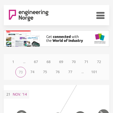
1
...
67
68
69
70
71
72
74
75
76
77
...
101
73
21
NOV.
'14