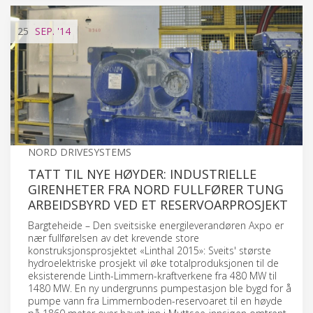
25
SEP.
'14
NORD DRIVESYSTEMS
TATT TIL NYE HØYDER: INDUSTRIELLE
GIRENHETER FRA NORD FULLFØRER TUNG
ARBEIDSBYRD VED ET RESERVOARPROSJEKT
Bargteheide – Den sveitsiske energileverandøren Axpo er
nær fullførelsen av det krevende store
konstruksjonsprosjektet «Linthal 2015»: Sveits' største
hydroelektriske prosjekt vil øke totalproduksjonen til de
eksisterende Linth-Limmern-kraftverkene fra 480 MW til
1480 MW. En ny undergrunns pumpestasjon ble bygd for å
pumpe vann fra Limmernboden-reservoaret til en høyde