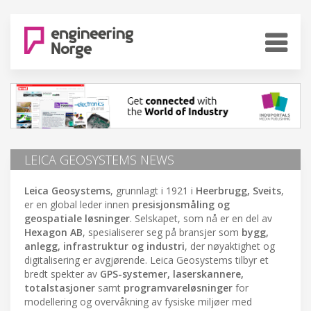
LEICA GEOSYSTEMS NEWS
Leica Geosystems
, grunnlagt i 1921 i
Heerbrugg, Sveits
,
er en global leder innen
presisjonsmåling og
geospatiale løsninger
. Selskapet, som nå er en del av
Hexagon AB
, spesialiserer seg på bransjer som
bygg,
anlegg, infrastruktur og industri
, der nøyaktighet og
digitalisering er avgjørende. Leica Geosystems tilbyr et
bredt spekter av
GPS-systemer, laserskannere,
totalstasjoner
samt
programvareløsninger
for
modellering og overvåkning av fysiske miljøer med